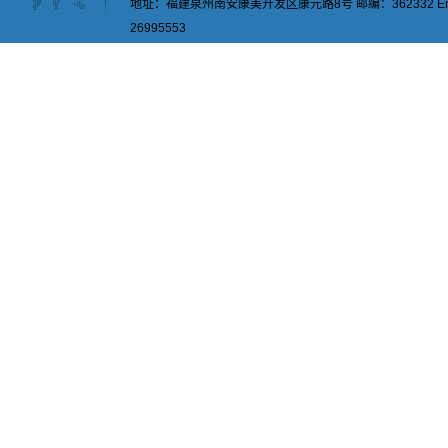
地址：福建泉州南安康美开发区康元路8号 邮编：362332 Email：
26995553