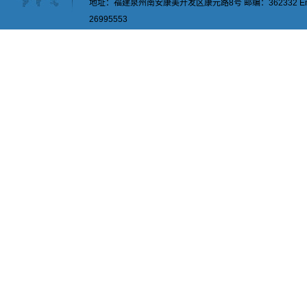
地址：福建泉州南安康美开发区康元路8号 邮编：362332 Email：
26995553