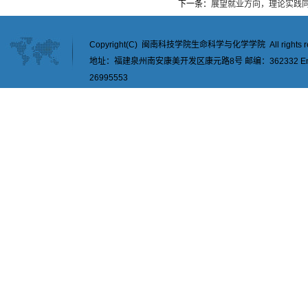
下一条：
展望就业方向，理论实践同
Copyright(C) 闽南科技学院生命科学与化学学院 All rights re
地址：福建泉州南安康美开发区康元路8号 邮编：362332 Email：
26995553