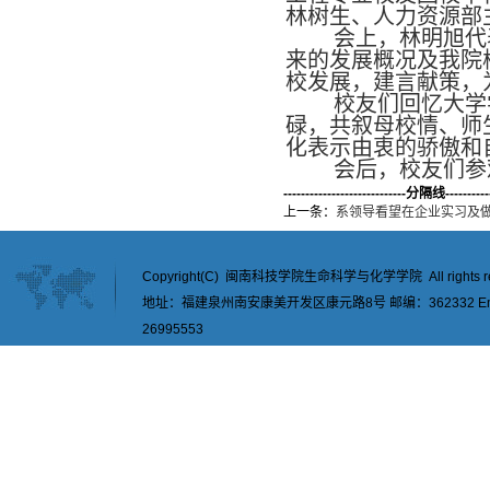
林树生、人力资源部
会上，林明旭代表
来的发展概况及我院
校发展，建言献策，
校友们回忆大学学
碌，共叙母校情、师
化表示由衷的骄傲和
会后，校友们参
----------------------------分隔线-----------
上一条：
系领导看望在企业实习及
Copyright(C) 闽南科技学院生命科学与化学学院 All rights re
地址：福建泉州南安康美开发区康元路8号 邮编：362332 Email：
26995553