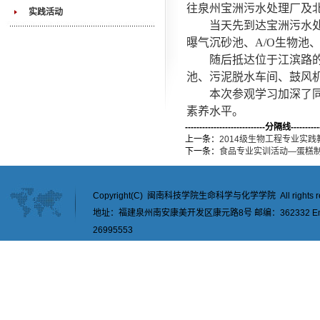
往泉州宝洲污水处理厂及
实践活动
当天先到达宝洲污水
曝气沉砂池、A/O生物池
随后抵达位于江滨路的
池、污泥脱水车间、鼓风
本次参观学习加深了
素养水平。
----------------------------分隔线-----------
上一条：
2014级生物工程专业实
下一条：
食品专业实训活动—蛋糕
Copyright(C) 闽南科技学院生命科学与化学学院 All rights re
地址：福建泉州南安康美开发区康元路8号 邮编：362332 Email：
26995553