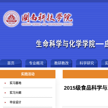
首页
专业概况
教研教改
科学研究
实践活动
实习基地
2015级食品科
实习大纲
毕业设计