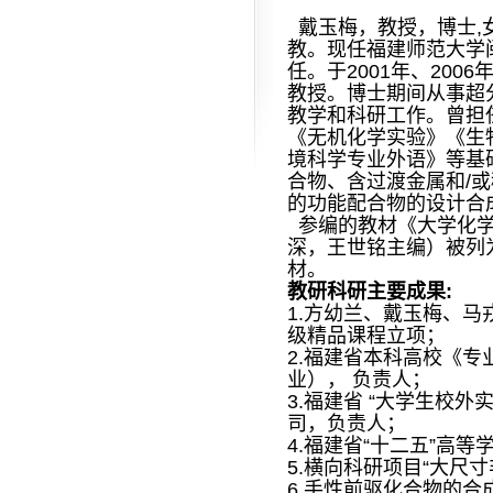
戴玉梅，教授，博士,女
教。现任福建师范大学
任。于2001年、200
教授。博士期间从事超
教学和科研工作。曾担
《无机化学实验》《生
境科学专业外语》等基础
合物、含过渡金属和/
的功能配合物的设计合
参编的教材《大学化学
深，王世铭主编）被列
材。
教研科研主要成果:
1.方幼兰、戴玉梅、马
级精品课程立项；
2.福建省本科高校《
业）， 负责人；
3.福建省 “大学生校
司，负责人；
4.福建省“十二五”高
5.横向科研项目“大尺
6.手性前驱化合物的