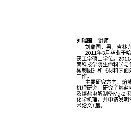
刘瑞国 讲师
刘瑞国，男，吉林九
2011年3月毕业于
获工学硕士学位。201
南科技学院生命科学与
械制图》和《材料表面
工作。
主要研究方向：熔盐
机理研究。研究了熔盐电
及熔盐电解制备Mg-Zr和
化学机理，并申请发明
术论文1篇。