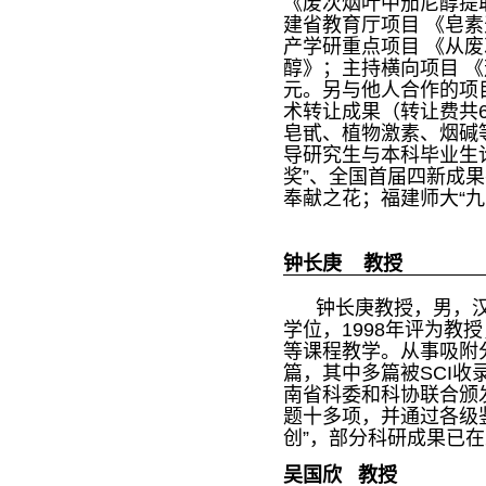
《废次烟叶中茄尼醇提
建省教育厅项目 《皂素
产学研重点项目 《从
醇》；主持横向项目 
元。另与他人合作的项
术转让成果（转让费共
皂甙、植物激素、烟碱
导研究生与本科毕业生论
奖”、全国首届四新成
奉献之花；福建师大“九
钟长庚 教授
钟长庚教授，男，汉族，
学位，1998年评为
等课程教学。从事吸附
篇，其中多篇被SCI收录
南省科委和科协联合颁
题十多项，并通过各级
创”，部分科研成果已
吴国欣 教授