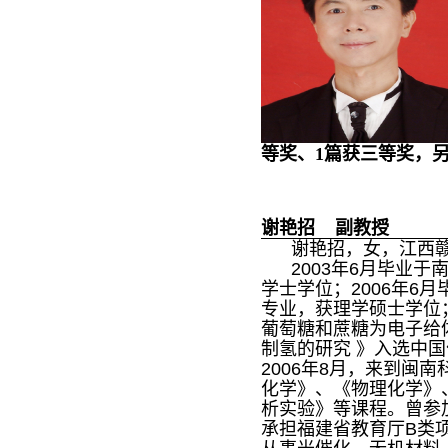
等奖、1篇获三等奖，
谢艳招 副教授
谢艳招，女，江西赣
2003年6月毕业于
学士学位；2006年6
专业，获理学硕士学位
葡萄糖和蔗糖为电子给体在Pt
制氢的研究 》入选中
2006年8月，来到闽
化学》、《物理化学》
析实验》等课程。曾参加
承担福建省教育厅B类项