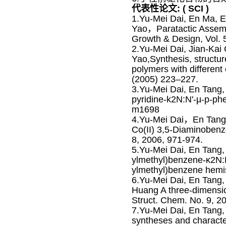
代表性论文: ( SCI )
1.Yu-Mei Dai, En Ma, 
Yao，Paratactic Assembl
Growth & Design, Vol. 
2.Yu-Mei Dai, Jian-Kai
Yao,Synthesis, structur
polymers with different
(2005) 223–227.
3.Yu-Mei Dai, En Tang, 
pyridine-k2N:N'-µ-p-ph
m1698
4.Yu-Mei Dai，En Tang
Co(II) 3,5-Diaminobenz
8, 2006, 971-974.
5.Yu-Mei Dai, En Tang,
ylmethyl)benzene-κ2N:N
ylmethyl)benzene hemi
6.Yu-Mei Dai, En Tan
Huang A three-dimensio
Struct. Chem. No. 9, 2
7.Yu-Mei Dai, En Tang
syntheses and characte